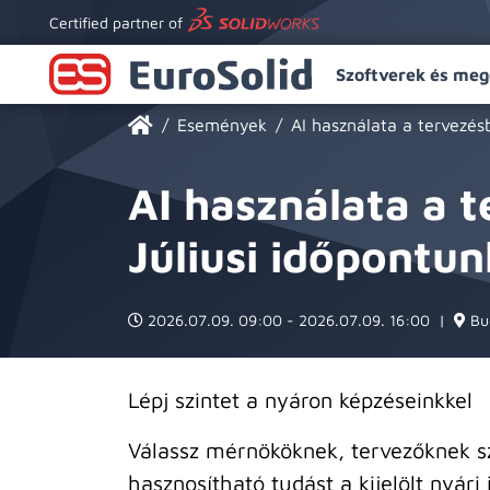
Certified partner of
Szoftverek és meg
Események
AI használata a tervezés
AI használata a 
Júliusi időpontun
2026.07.09. 09:00 - 2026.07.09. 16:00
|
Bud
Lépj szintet a nyáron képzéseinkkel
Válassz mérnököknek, tervezőknek sz
hasznosítható tudást a kijelölt nyá