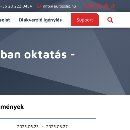
+36 20 222 0454
info@eurosolid.hu
solat
Diákverzió igénylés
Support
sban oktatás -
emények
2026.06.23.
2026.08.27.