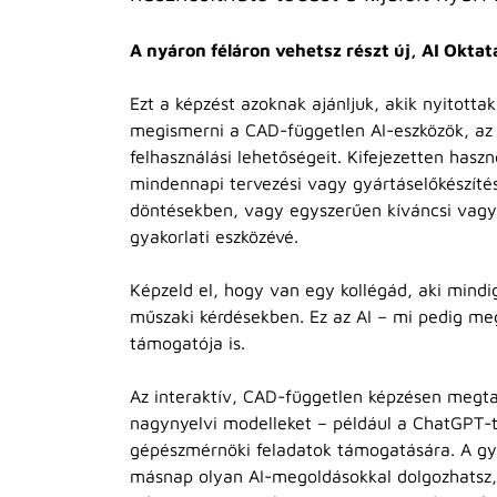
A nyáron féláron vehetsz részt új, AI Okta
Ezt a képzést azoknak ajánljuk, akik nyitotta
megismerni a CAD-független AI-eszközök, az A
felhasználási lehetőségeit. Kifejezetten hasz
mindennapi tervezési vagy gyártáselőkészíté
döntésekben, vagy egyszerűen kíváncsi vagy
gyakorlati eszközévé.
Képzeld el, hogy van egy kollégád, aki mindig 
műszaki kérdésekben. Ez az AI – mi pedig m
támogatója is.
Az interaktív, CAD-független képzésen megt
nagynyelvi modelleket – például a ChatGPT-
gépészmérnöki feladatok támogatására. A gya
másnap olyan AI-megoldásokkal dolgozhatsz,