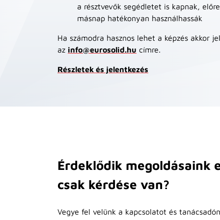
a résztvevők segédletet is kapnak, előr
másnap hatékonyan használhassák
Ha számodra hasznos lehet a képzés akkor jel
az
info@eurosolid.hu
címre.
Részletek és jelentkezés
Érdeklődik megoldásaink e
csak kérdése van?
Vegye fel velünk a kapcsolatot és tanácsadón