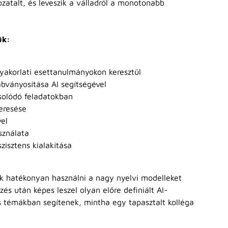
atalt, és leveszik a válladról a monotonabb
ük:
gyakorlati esettanulmányokon keresztül
bványosítása AI segítségével
solódó feladatokban
eresése
el
sználata
zisztens kialakítása
ák hatékonyan használni a nagy nyelvi modelleket
zés után képes leszel olyan előre definiált AI-
us témákban segítenek, mintha egy tapasztalt kolléga