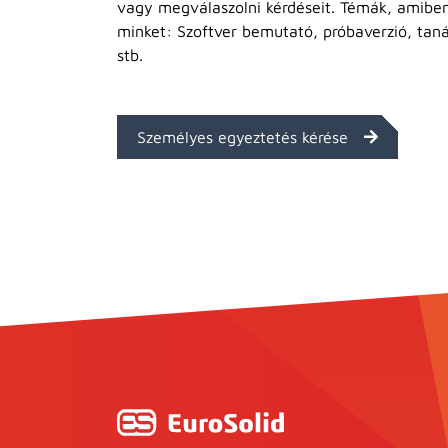
vagy megválaszolni kérdéseit. Témák, amibe
minket: Szoftver bemutató, próbaverzió, tan
stb.
Személyes egyeztetés kérése