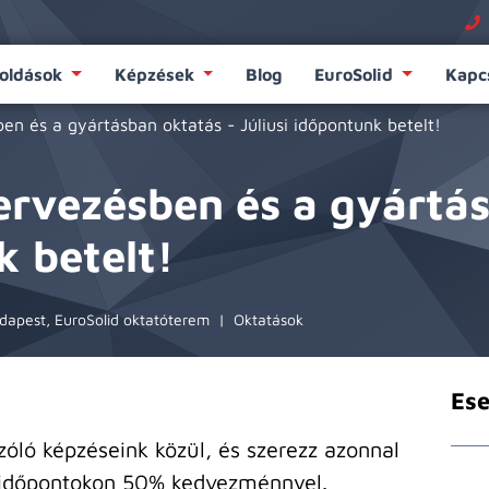
oldások
Képzések
Blog
EuroSolid
Kapc
ben és a gyártásban oktatás - Júliusi időpontunk betelt!
tervezésben és a gyártá
k betelt!
apest, EuroSolid oktatóterem
|
Oktatások
Es
óló képzéseink közül, és szerezz azonnal
ri időpontokon 50% kedvezménnyel.