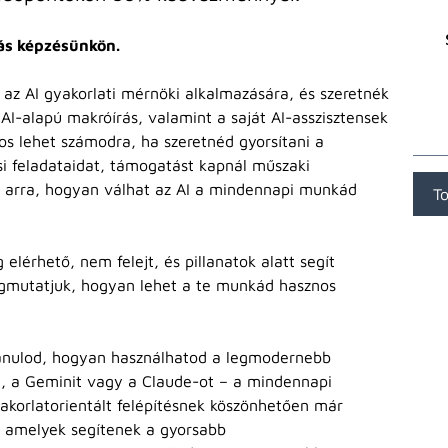
tás képzésünkön.
k az AI gyakorlati mérnöki alkalmazására, és szeretnék
I-alapú makróírás, valamint a saját AI-asszisztensek
nos lehet számodra, ha szeretnéd gyorsítani a
si feladataidat, támogatást kapnál műszaki
 arra, hogyan válhat az AI a mindennapi munkád
T
elérhető, nem felejt, és pillanatok alatt segít
egmutatjuk, hogyan lehet a te munkád hasznos
anulod, hogyan használhatod a legmodernebb
t, a Geminit vagy a Claude-ot – a mindennapi
korlatorientált felépítésnek köszönhetően már
 amelyek segítenek a gyorsabb