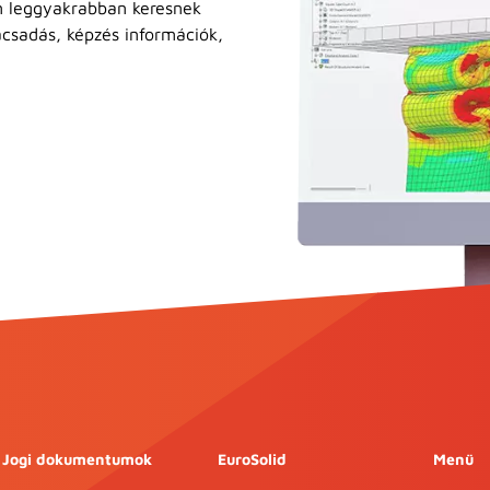
n leggyakrabban keresnek
ácsadás, képzés információk,
Jogi dokumentumok
EuroSolid
Menü