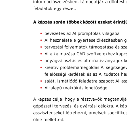
információszerzésben, támogatják a döntéshoz
feladatok egy részét.
A képzés során többek között ezeket érintj
bevezetés az AI promptolás világába
AI használata a gyártáselőkészítésben 
tervezési folyamatok támogatása és sza
AI alkalmazása CAD szoftverekhez kapc
anyagválasztás és alternatív anyagok k
kreatív problémamegoldás AI segítségév
felelősségi kérdések és az AI tudatos ha
saját, ismétlődő feladatra szabott AI-ass
AI-alapú makróírás lehetőségei
A képzés célja, hogy a résztvevők megtanulj
gépészeti tervezési és gyártási célokra. A kép
asszisztenseket létrehozni, amelyek specifik
ülne melletted.