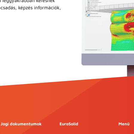
n leggyakrabban keresnek
ácsadás, képzés információk,
Jogi dokumentumok
EuroSolid
Menü