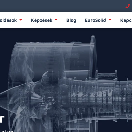
oldások
Képzések
Blog
EuroSolid
Kapc
r