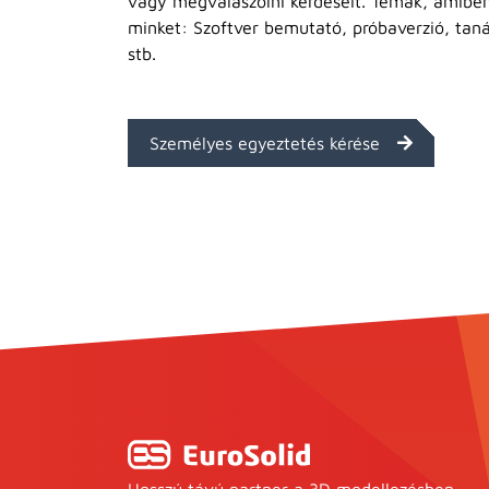
vagy megválaszolni kérdéseit. Témák, amibe
minket: Szoftver bemutató, próbaverzió, tan
stb.
Személyes egyeztetés kérése
Hosszú távú partner a 3D modellezésben