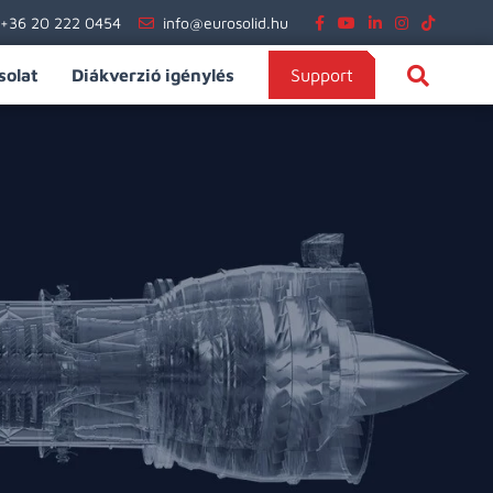
+36 20 222 0454
info@eurosolid.hu
solat
Diákverzió igénylés
Support