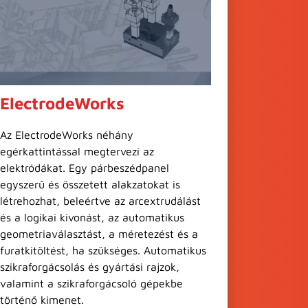
ElectrodeWorks
Az ElectrodeWorks néhány
egérkattintással megtervezi az
elektródákat. Egy párbeszédpanel
egyszerű és összetett alakzatokat is
létrehozhat, beleértve az arcextrudálást
és a logikai kivonást, az automatikus
geometriaválasztást, a méretezést és a
furatkitöltést, ha szükséges. Automatikus
szikraforgácsolás és gyártási rajzok,
valamint a szikraforgácsoló gépekbe
történő kimenet.