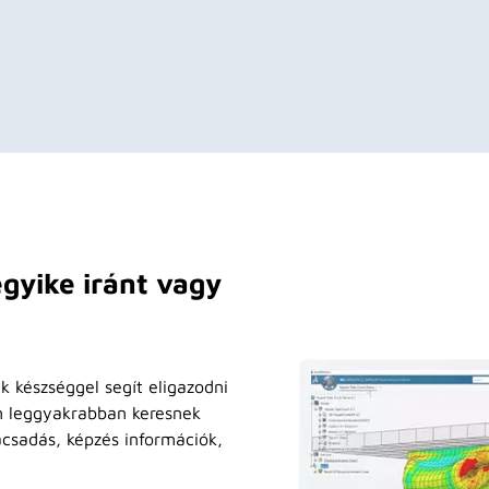
gyike iránt vagy
k készséggel segít eligazodni
n leggyakrabban keresnek
ácsadás, képzés információk,