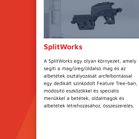
SplitWorks
A SplitWorks egy olyan környezet, amely
segíti a mag/üreg/oldalsó mag és az
albetétek osztályozását arcfelbontással
egy dedikált színkódolt Feature Tree-ban,
módosító eszközökkel és speciális
menükkel a betétek, oldalmagok és
albetétek létrehozásához. összeszerelés.