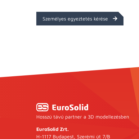
Személyes egyeztetés kérése
Hosszú távú partner a 3D modellezésben
EuroSolid Zrt.
H-1117 Budapest, Szerémi út 7/B