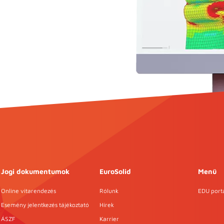
Jogi dokumentumok
EuroSolid
Menü
Online vitarendezés
Rólunk
EDU port
Esemény jelentkezés tájékoztató
Hírek
ÁSZF
Karrier