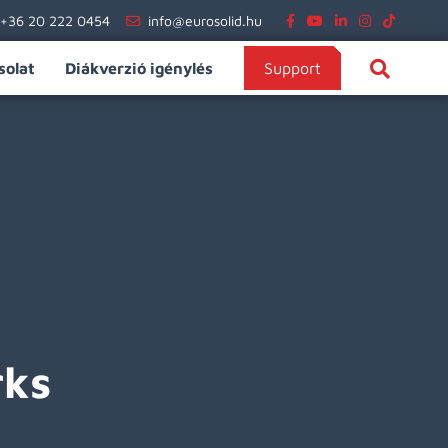
+36 20 222 0454
info@eurosolid.hu
solat
Diákverzió igénylés
Support
rks