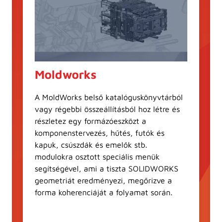
Moldworks
A MoldWorks belső katalóguskönyvtárból
vagy régebbi összeállításból hoz létre és
részletez egy formázóeszközt a
komponenstervezés, hűtés, futók és
kapuk, csúszdák és emelők stb.
modulokra osztott speciális menük
segítségével, ami a tiszta SOLIDWORKS
geometriát eredményezi, megőrizve a
forma koherenciáját a folyamat során.