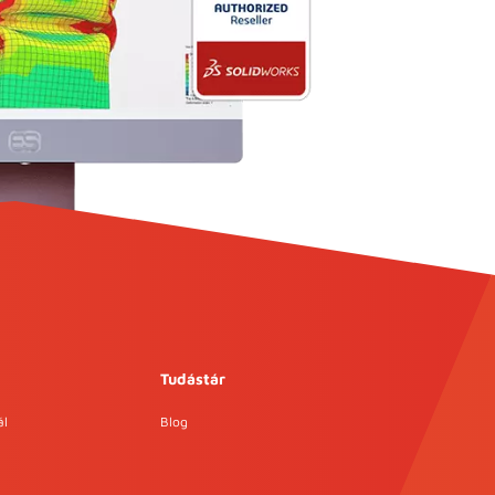
Tudástár
ál
Blog