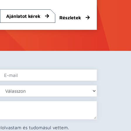
Ajánlatot kérek
Részletek
 elolvastam és tudomásul vettem.