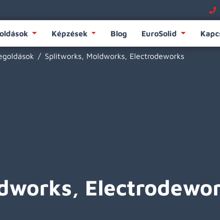
oldások
Képzések
Blog
EuroSolid
Kapc
egoldások
Splitworks, Moldworks, Electrodeworks
ldworks, Electrodewo