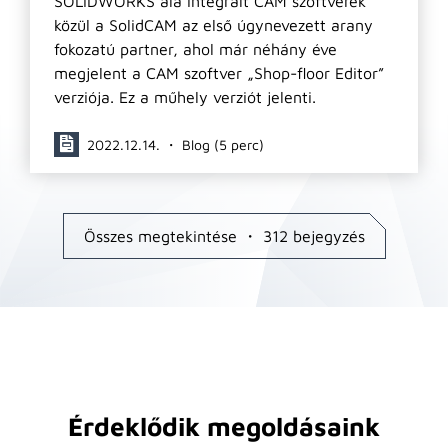
SOLIDWORKS alá integrált CAM szoftverek
közül a SolidCAM az első úgynevezett arany
fokozatú partner, ahol már néhány éve
megjelent a CAM szoftver „Shop-floor Editor”
verziója. Ez a műhely verziót jelenti.
2022.12.14. ・ Blog (5 perc)
Összes megtekintése ・ 312 bejegyzés
Érdeklődik megoldásaink