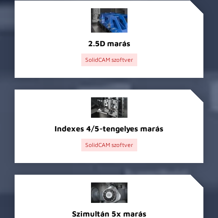
2.5D marás
SolidCAM szoftver
Indexes 4/5-tengelyes marás
SolidCAM szoftver
Szimultán 5x marás