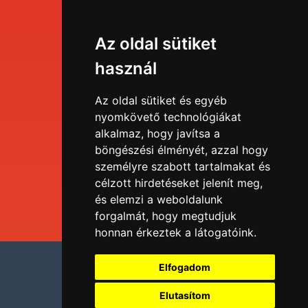
Események
Az oldal sütiket
Menü
használ
EDU portál
Az oldal sütiket és egyéb
nyomkövető technológiákat
alkalmaz, hogy javítsa a
Tudástár
böngészési élményét, azzal hogy
személyre szabott tartalmakat és
Blog
célzott hirdetéseket jelenít meg,
és elemzi a weboldalunk
forgalmát, hogy megtudjuk
honnan érkeztek a látogatóink.
Adatvédelmi nyilatkozat
Elfogadom
Impresszum
Elutasítom
Sütik kezelése