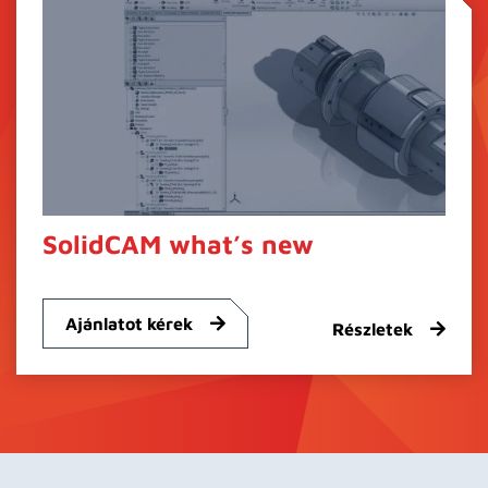
SolidCAM what’s new
Ajánlatot kérek
Részletek