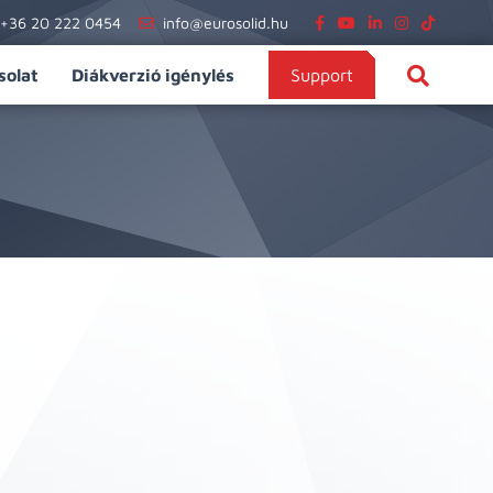
+36 20 222 0454
info@eurosolid.hu
solat
Diákverzió igénylés
Support