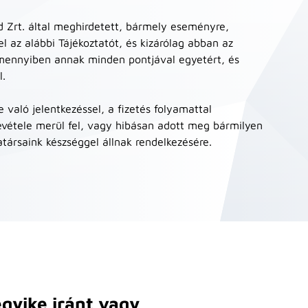
d Zrt. által meghirdetett, bármely eseményre,
el az alábbi Tájékoztatót, és kizárólag abban az
amennyiben annak minden pontjával egyetért, és
l.
való jelentkezéssel, a fizetés folyamattal
vétele merül fel, vagy hibásan adott meg bármilyen
ársaink készséggel állnak rendelkezésére.
gyike iránt vagy