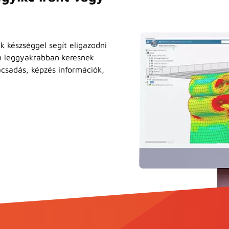
k készséggel segít eligazodni
n leggyakrabban keresnek
ácsadás, képzés információk,