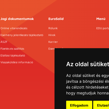
Jogi dokumentumok
EuroSolid
Menü
Online vitarendezés
Rólunk
EDU port
Esemény jelentkezés tájékoztató
Hírek
ÁSZF
Karrier
Fizetés és szállítás
Események
Elállási tájékoztató
Visszaküldési információ
Az oldal sütike
Az oldal sütiket és e
javítsa a böngészési é
és célzott hirdetéseket
hogy megtudjuk honnan
Elfogadom
Elutas