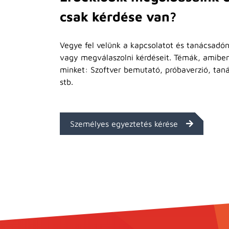
csak kérdése van?
Vegye fel velünk a kapcsolatot és tanácsadón
vagy megválaszolni kérdéseit. Témák, amibe
minket: Szoftver bemutató, próbaverzió, tan
stb.
Személyes egyeztetés kérése