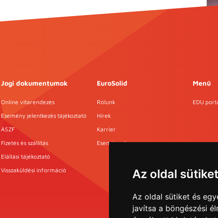
Jogi dokumentumok
EuroSolid
Menü
Online vitarendezés
Rólunk
EDU port
Esemény jelentkezés tájékoztató
Hírek
ÁSZF
Karrier
Fizetés és szállítás
Események
Elállási tájékoztató
Visszaküldési információ
Az oldal sütike
Az oldal sütiket és e
javítsa a böngészési é