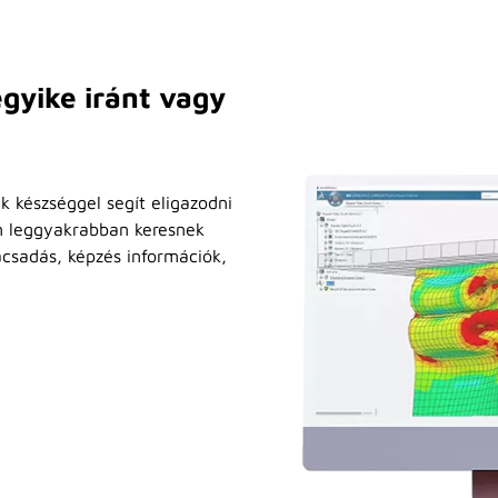
gyike iránt vagy
k készséggel segít eligazodni
n leggyakrabban keresnek
ácsadás, képzés információk,