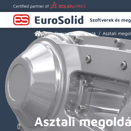
Certified partner of
Szoftverek és meg
Szoftveres megoldások
Asztali mego
Asztali megold