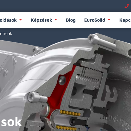
oldások
Képzések
Blog
EuroSolid
Kapc
ldások
ások