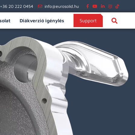
+36 20 222 0454
info@eurosolid.hu
solat
Diákverzió igénylés
Support