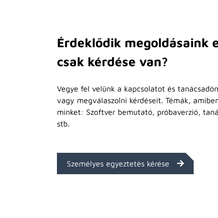
Érdeklődik megoldásaink e
csak kérdése van?
Vegye fel velünk a kapcsolatot és tanácsadón
vagy megválaszolni kérdéseit. Témák, amibe
minket: Szoftver bemutató, próbaverzió, tan
stb.
Személyes egyeztetés kérése