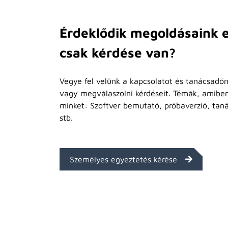
Érdeklődik megoldásaink e
csak kérdése van?
Vegye fel velünk a kapcsolatot és tanácsadón
vagy megválaszolni kérdéseit. Témák, amibe
minket: Szoftver bemutató, próbaverzió, tan
stb.
Személyes egyeztetés kérése