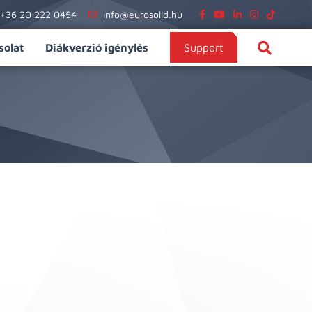
+36 20 222 0454
info@eurosolid.hu
solat
Diákverzió igénylés
Support