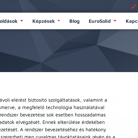
oldások
Képzések
Blog
EuroSolid
Kapc
oli elérést biztosító szolgáltatások, valamint a
ismerve, a megfelelő technológia használatával
 rendszer bevezetése sok esetben hosszadalmas
ladatok elvégzését. Ennek elkerülése érdekében
etését. A rendszer bevezetéséhez és hatékony
 szerezheti meg rugalmas távoktatásaink révén és a