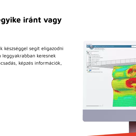
gyike iránt vagy
k készséggel segít eligazodni
n leggyakrabban keresnek
ácsadás, képzés információk,