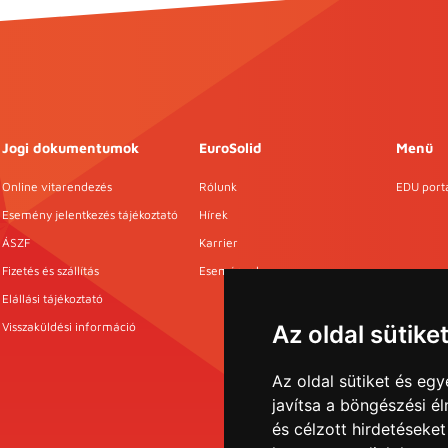
Jogi dokumentumok
EuroSolid
Menü
Online vitarendezés
Rólunk
EDU port
Esemény jelentkezés tájékoztató
Hírek
ÁSZF
Karrier
Fizetés és szállítás
Események
Elállási tájékoztató
Visszaküldési információ
Az oldal sütike
Az oldal sütiket és e
javítsa a böngészési é
és célzott hirdetéseket