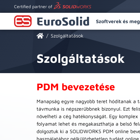
Certified partner of
Szoftverek és meg
Szolgáltatások
Szolgáltatások
PDM bevezetése
Manapság egyre nagyobb teret hódítanak a táv
távmunka is népszerűbbnek bizonyul. Ezt fel
növelheti a cég hatékonyságát. Egy komplex
folyamat lehet és megakaszthatja a belső fe
dolgoztuk ki a SOLIDWORKS PDM online bevez
használatához nélkülözhetetlen tudást online