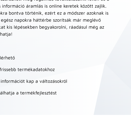
információ áramlás is online keretek között zajlik.
kra bontva történik, ezért ez a módszer azoknak is
 egész napokra háttérbe szorítsák már meglévő
kat kis lépésekben begyakorolni, ráadásul még az
hatja!
lérhető
egfrissebb termékadatokhoz
 információt kap a változásokról
lhatja a termékfejlesztést