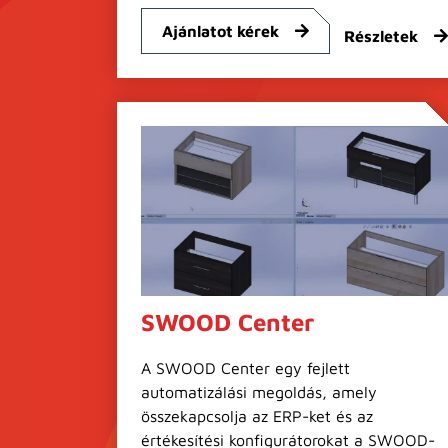
Ajánlatot kérek
Részletek
SWOOD Center
A SWOOD Center egy fejlett
automatizálási megoldás, amely
összekapcsolja az ERP-ket és az
értékesítési konfigurátorokat a SWOOD-