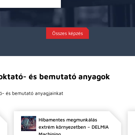
Összes képzés
ktató- és bemutató anyagok
ó- és bemutató anyagjainkat
Hibamentes megmunkálás
extrém környezetben – DELMIA
Machining