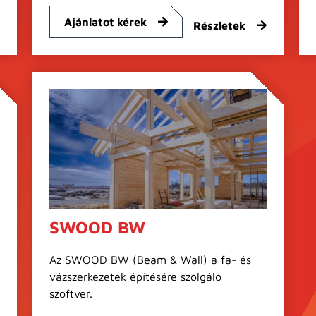
Ajánlatot kérek
Részletek
SWOOD BW
Az SWOOD BW (Beam & Wall) a fa- és
vázszerkezetek építésére szolgáló
szoftver.