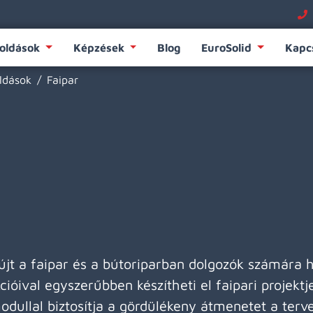
oldások
Képzések
Blog
EuroSolid
Kapc
ldások
Faipar
jt a faipar és a bútoriparban dolgozók számára 
ióival egyszerűbben készítheti el faipari projektje
dullal biztosítja a gördülékeny átmenetet a tervez