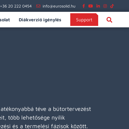
+36 20 222 0454
info@eurosolid.hu
solat
Diákverzió igénylés
Support
hatékonyabbá téve a bútortervezést
it, több lehetősége nyílik
ési és a termelési fázisok között.