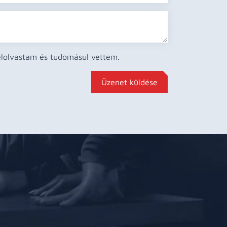
 elolvastam és tudomásul vettem.
Üzenet küldése