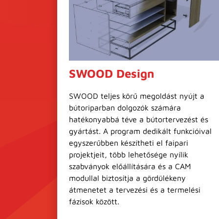
SWOOD Design
SWOOD teljes körű megoldást nyújt a
bútoriparban dolgozók számára
hatékonyabbá téve a bútortervezést és
gyártást. A program dedikált funkcióival
egyszerűbben készítheti el faipari
projektjeit, több lehetősége nyílik
szabványok előállítására és a CAM
modullal biztosítja a gördülékeny
átmenetet a tervezési és a termelési
fázisok között.