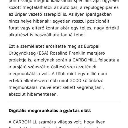
pontosságú megmunkálásának specialistája, ügyfelei
között megtalálhatók az autóipar, a repülőgépipar és
az űripar vezető szereplői is. Az ilyen iparágakban
nincs helye hibának: egyetlen rosszul pozícionált
furat vagy eltérő kontúr akár egy teljes, nagy értékű
alkatrészt is használhatatlanná tehet.
Ezt a szemléletet erősítette meg az Európai
Űrügynökség (ESA) Rosalind Franklin marsjáró
projektje is, amelynek során a CARBOMILL feladata a
marsjáró szénszál-erősítésű szerkezetének
megmunkálása volt. A több mint egymillió euró
értékű alkatrészen több mint 2000 különböző
megmunkálási műveletet kellett végrehajtani,
abszolút hibamentesen.
Digitális megmunkálás a gyártás előtt
A CARBOMILL számára világos volt, hogy ilyen