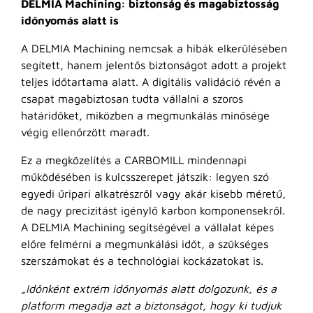
DELMIA Machining: biztonság és magabiztosság
időnyomás alatt is
A DELMIA Machining nemcsak a hibák elkerülésében
segített, hanem jelentős biztonságot adott a projekt
teljes időtartama alatt. A digitális validáció révén a
csapat magabiztosan tudta vállalni a szoros
határidőket, miközben a megmunkálás minősége
végig ellenőrzött maradt.
Ez a megközelítés a CARBOMILL mindennapi
működésében is kulcsszerepet játszik: legyen szó
egyedi űripari alkatrészről vagy akár kisebb méretű,
de nagy precizitást igénylő karbon komponensekről.
A DELMIA Machining segítségével a vállalat képes
előre felmérni a megmunkálási időt, a szükséges
szerszámokat és a technológiai kockázatokat is.
„Időnként extrém időnyomás alatt dolgozunk, és a
platform megadja azt a biztonságot, hogy ki tudjuk