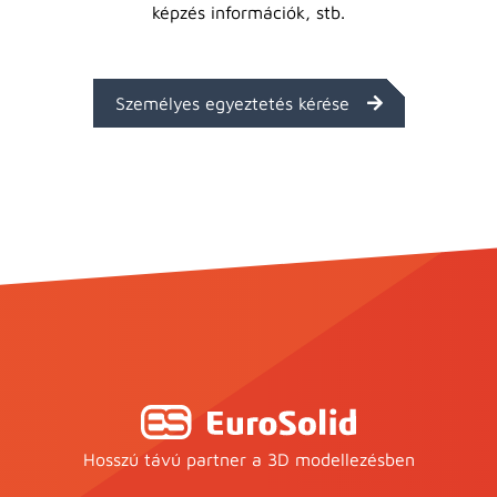
képzés információk, stb.
Személyes egyeztetés kérése
Hosszú távú partner a 3D modellezésben