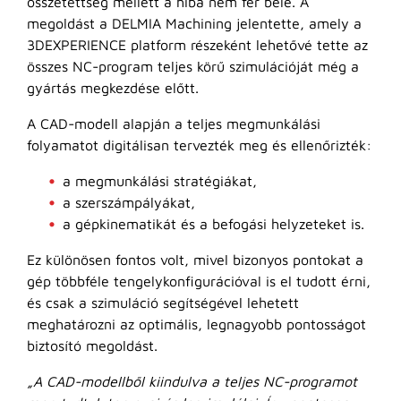
összetettség mellett a hiba nem fér bele. A
megoldást a DELMIA Machining jelentette, amely a
3DEXPERIENCE platform részeként lehetővé tette az
összes NC-program teljes körű szimulációját még a
gyártás megkezdése előtt.
A CAD-modell alapján a teljes megmunkálási
folyamatot digitálisan tervezték meg és ellenőrizték:
a megmunkálási stratégiákat,
a szerszámpályákat,
a gépkinematikát és a befogási helyzeteket is.
Ez különösen fontos volt, mivel bizonyos pontokat a
gép többféle tengelykonfigurációval is el tudott érni,
és csak a szimuláció segítségével lehetett
meghatározni az optimális, legnagyobb pontosságot
biztosító megoldást.
„A CAD-modellből kiindulva a teljes NC-programot