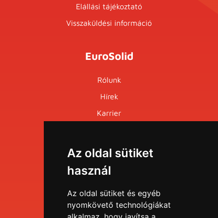
Elállási tájékoztató
Visszaküldési információ
EuroSolid
Rólunk
Hírek
Karrier
Események
Az oldal sütiket
Menü
használ
EDU portál
Az oldal sütiket és egyéb
nyomkövető technológiákat
alkalmaz, hogy javítsa a