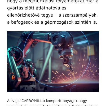
hogy a megmunkálási folyamatokat már a
gyártás előtt átláthatóvá és
ellenőrizhetővé tegye – a szerszámpályák,
a befogások és a gépmozgások szintjén is.
A svájci CARBOMILL a kompozit anyagok nagy