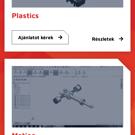
Plastics
Ajánlatot kérek
Részletek