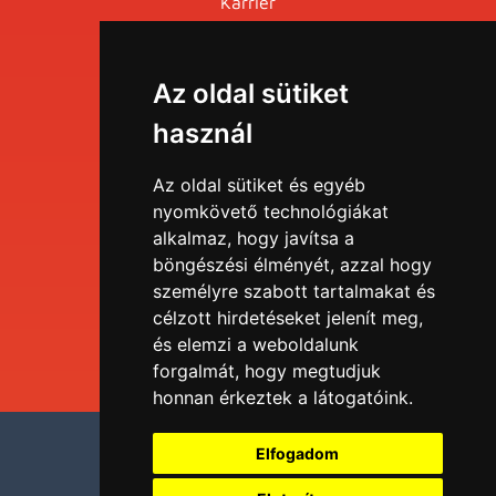
Karrier
Események
Az oldal sütiket
Menü
használ
EDU portál
Az oldal sütiket és egyéb
nyomkövető technológiákat
alkalmaz, hogy javítsa a
Tudástár
böngészési élményét, azzal hogy
személyre szabott tartalmakat és
Blog
célzott hirdetéseket jelenít meg,
és elemzi a weboldalunk
forgalmát, hogy megtudjuk
honnan érkeztek a látogatóink.
Adatvédelmi nyilatkozat
Elfogadom
Impresszum