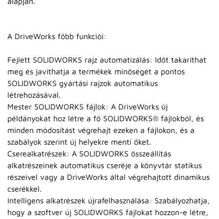
alapján.
A DriveWorks főbb funkciói:
Fejlett SOLIDWORKS rajz automatizálás: Időt takaríthat
meg és javíthatja a termékek minőségét a pontos
SOLIDWORKS gyártási rajzok automatikus
létrehozásával.
Mester SOLIDWORKS fájlok: A DriveWorks új
példányokat hoz létre a fő SOLIDWORKS® fájlokból, és
minden módosítást végrehajt ezeken a fájlokon, és a
szabályok szerint új helyekre menti őket.
Cserealkatrészek: A SOLIDWORKS összeállítás
alkatrészeinek automatikus cseréje a könyvtár statikus
részeivel vagy a DriveWorks által végrehajtott dinamikus
cserékkel.
Intelligens alkatrészek újrafelhasználása: Szabályozhatja,
hogy a szoftver új SOLIDWORKS fájlokat hozzon-e létre,