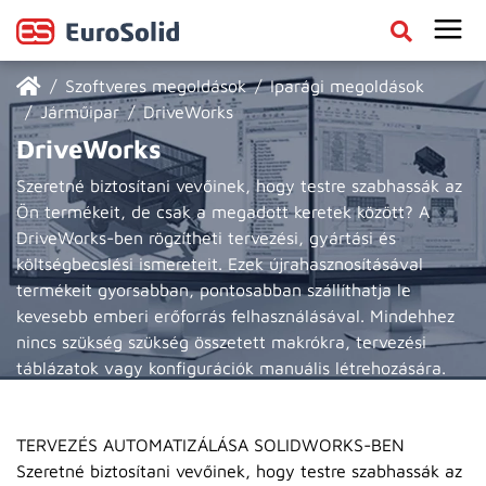
Szoftveres megoldások
Iparági megoldások
Járműipar
DriveWorks
DriveWorks
Szeretné biztosítani vevőinek, hogy testre szabhassák az
Ön termékeit, de csak a megadott keretek között? A
DriveWorks-ben rögzítheti tervezési, gyártási és
költségbecslési ismereteit. Ezek újrahasznosításával
termékeit gyorsabban, pontosabban szállíthatja le
kevesebb emberi erőforrás felhasználásával. Mindehhez
nincs szükség szükség összetett makrókra, tervezési
táblázatok vagy konfigurációk manuális létrehozására.
Érdekel
TERVEZÉS AUTOMATIZÁLÁSA SOLIDWORKS-BEN
Szeretné biztosítani vevőinek, hogy testre szabhassák az