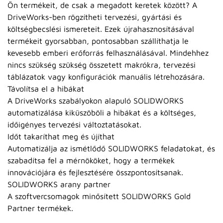
Ön termékeit, de csak a megadott keretek között? A
DriveWorks-ben rögzítheti tervezési, gyártási és
költségbecslési ismereteit. Ezek újrahasznosításával
termékeit gyorsabban, pontosabban szállíthatja le
kevesebb emberi erőforrás felhasználásával. Mindehhez
nincs szükség szükség összetett makrókra, tervezési
táblázatok vagy konfigurációk manuális létrehozására.
Távolítsa el a hibákat
A DriveWorks szabályokon alapuló SOLIDWORKS
automatizálása kiküszöböli a hibákat és a költséges,
időigényes tervezési változtatásokat.
Időt takaríthat meg és újíthat
Automatizálja az ismétlődő SOLIDWORKS feladatokat, és
szabadítsa fel a mérnököket, hogy a termékek
innovációjára és fejlesztésére összpontosítsanak.
SOLIDWORKS arany partner
A szoftvercsomagok minősített SOLIDWORKS Gold
Partner termékek.