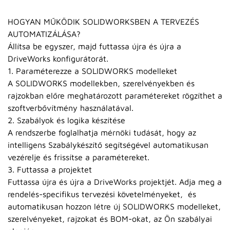
HOGYAN MŰKÖDIK SOLIDWORKSBEN A TERVEZÉS
AUTOMATIZÁLÁSA?
Állítsa be egyszer, majd futtassa újra és újra a
DriveWorks konfigurátorát.
1. Paraméterezze a SOLIDWORKS modelleket
A SOLIDWORKS modellekben, szerelvényekben és
rajzokban előre meghatározott paramétereket rögzíthet a
szoftverbővítmény használatával.
2. Szabályok és logika készítése
A rendszerbe foglalhatja mérnöki tudását, hogy az
intelligens Szabálykészítő segítségével automatikusan
vezérelje és frissítse a paramétereket.
3. Futtassa a projektet
Futtassa újra és újra a DriveWorks projektjét. Adja meg a
rendelés-specifikus tervezési követelményeket, és
automatikusan hozzon létre új SOLIDWORKS modelleket,
szerelvényeket, rajzokat és BOM-okat, az Ön szabályai