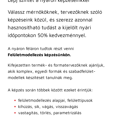
Válassz mérnököknek, tervezőknek szóló
képzéseink közül, és szerezz azonnal
hasznosítható tudást a kijelölt nyári
időpontokon 50% kedvezménnyel.
A nyáron féláron tudtok részt venni
Felületmodellezés képzésünkön.
Kifejezetten termék- és formatervezőknek ajánljuk,
akik komplex, egyedi formák és szabadfelület-
modellek készítését tanulnák meg.
A képzés során többek között ezeket érintjük:
felületmodellezés alapjai, felülettípusok
kihúzás, sík, vágás, visszavágás
vastagítás, törlés, parametrizálás