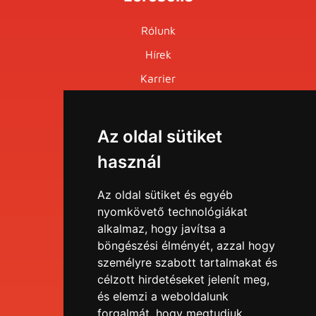
Rólunk
Hírek
Karrier
Események
Az oldal sütiket
Menü
használ
EDU portál
Az oldal sütiket és egyéb
nyomkövető technológiákat
alkalmaz, hogy javítsa a
Tudástár
böngészési élményét, azzal hogy
személyre szabott tartalmakat és
Blog
célzott hirdetéseket jelenít meg,
és elemzi a weboldalunk
forgalmát, hogy megtudjuk