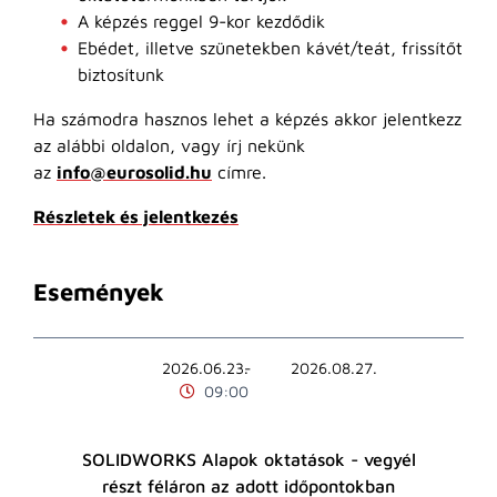
A képzés reggel 9-kor kezdődik
Ebédet, illetve szünetekben kávét/teát, frissítőt
biztosítunk
Ha számodra hasznos lehet a képzés akkor jelentkezz
az alábbi oldalon, vagy írj nekünk
az
info@eurosolid.hu
címre.
Részletek és jelentkezés
Események
2026.06.23.
2026.08.27.
09:00
SOLIDWORKS Alapok oktatások - vegyél
részt féláron az adott időpontokban