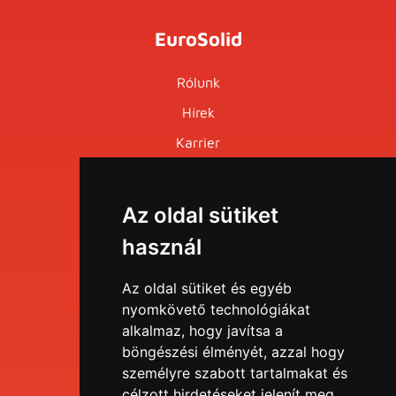
EuroSolid
Rólunk
Hírek
Karrier
Események
Az oldal sütiket
Menü
használ
EDU portál
Az oldal sütiket és egyéb
nyomkövető technológiákat
alkalmaz, hogy javítsa a
Tudástár
böngészési élményét, azzal hogy
személyre szabott tartalmakat és
Blog
célzott hirdetéseket jelenít meg,