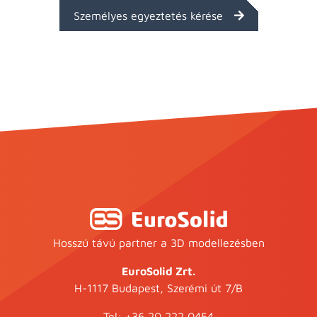
Személyes egyeztetés kérése
Hosszú távú partner a 3D modellezésben
EuroSolid Zrt.
H-1117 Budapest, Szerémi út 7/B
Tel:
+36 20 222 0454