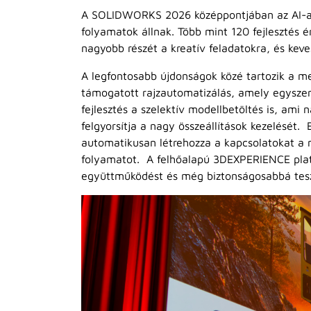
A SOLIDWORKS 2026 középpontjában az AI-alap
folyamatok állnak. Több mint 120 fejlesztés 
nagyobb részét a kreatív feladatokra, és kev
A legfontosabb újdonságok közé tartozik a me
támogatott rajzautomatizálás, amely egyszer
fejlesztés a szelektív modellbetöltés is, ami 
felgyorsítja a nagy összeállítások kezelését. 
automatikusan létrehozza a kapcsolatokat a 
folyamatot. A felhőalapú 3DEXPERIENCE platf
együttműködést és még biztonságosabbá teszi