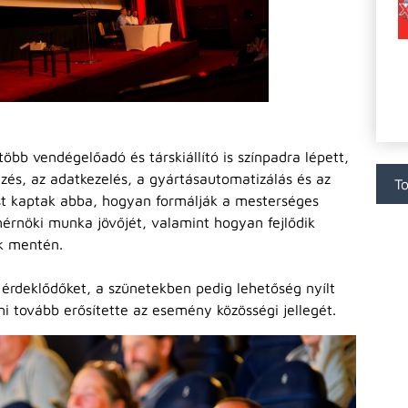
öbb vendégelőadó és társkiállító is színpadra lépett,
zés, az adatkezelés, a gyártásautomatizálás és az
To
ést kaptak abba, hogyan formálják a mesterséges
 mérnöki munka jövőjét, valamint hogyan fejlődik
k mentén.
érdeklődőket, a szünetekben pedig lehetőség nyílt
i tovább erősítette az esemény közösségi jellegét.