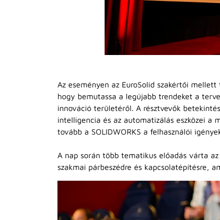
Az eseményen az EuroSolid szakértői mellett t
hogy bemutassa a legújabb trendeket a terve
innováció területéről. A résztvevők betekint
intelligencia és az automatizálás eszközei a
tovább a SOLIDWORKS a felhasználói igénye
A nap során több tematikus előadás várta az 
szakmai párbeszédre és kapcsolatépítésre, am