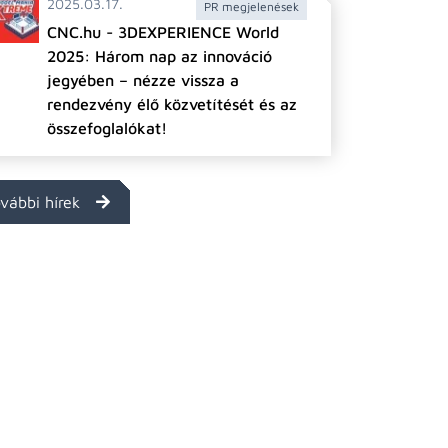
2025.03.17.
PR megjelenések
CNC.hu - 3DEXPERIENCE World
2025: Három nap az innováció
jegyében – nézze vissza a
rendezvény élő közvetítését és az
összefoglalókat!
vábbi hírek