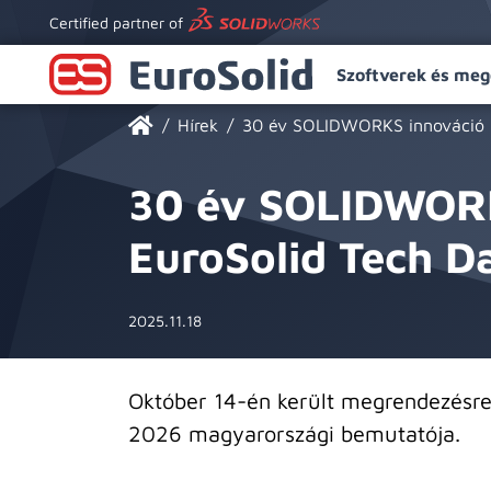
Certified partner of
Szoftverek és meg
Hírek
30 év SOLIDWORKS innováció –
30 év SOLIDWORKS
EuroSolid Tech D
2025.11.18
Október 14-én került megrendezésr
2026 magyarországi bemutatója.