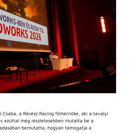
ó Csaba, a Révész Racing főmérnöke, aki a tavalyi
 és ezúttal még részletesebben mutatta be a
lőadásában bemutatta, hogyan támogatja a