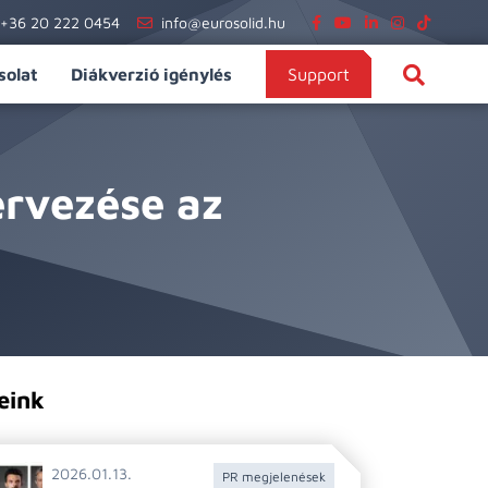
+36 20 222 0454
info@eurosolid.hu
solat
Diákverzió igénylés
Support
rvezése az
eink
2026.01.13.
PR megjelenések