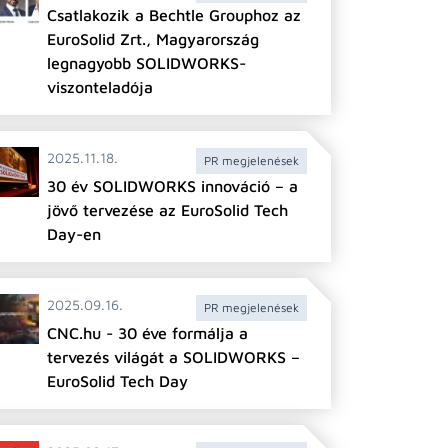
Csatlakozik a Bechtle Grouphoz az
EuroSolid Zrt., Magyarország
legnagyobb SOLIDWORKS-
viszonteladója
2025.11.18.
PR megjelenések
30 év SOLIDWORKS innováció – a
jövő tervezése az EuroSolid Tech
Day-en
2025.09.16.
PR megjelenések
CNC.hu - 30 éve formálja a
tervezés világát a SOLIDWORKS –
EuroSolid Tech Day