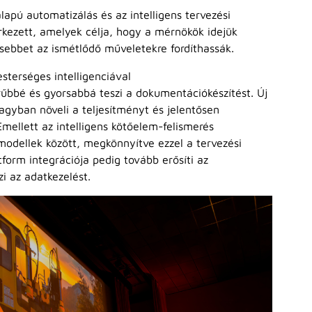
ú automatizálás és az intelligens tervezési
érkezett, amelyek célja, hogy a mérnökök idejük
esebbet az ismétlődő műveletekre fordíthassák.
sterséges intelligenciával
űbbé és gyorsabbá teszi a dokumentációkészítést. Új
nagyban növeli a teljesítményt és jelentősen
Emellett az intelligens kötőelem-felismerés
modellek között, megkönnyítve ezzel a tervezési
orm integrációja pedig tovább erősíti az
 az adatkezelést.