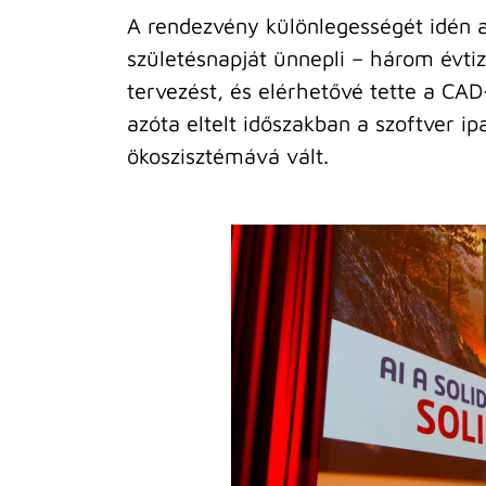
A rendezvény különlegességét idén
születésnapját ünnepli – három évtiz
tervezést, és elérhetővé tette a C
azóta eltelt időszakban a szoftver i
ökoszisztémává vált.