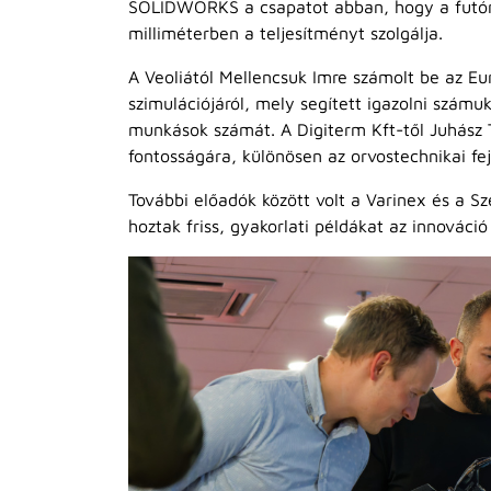
SOLIDWORKS a csapatot abban, hogy a futóm
milliméterben a teljesítményt szolgálja.
A Veoliától Mellencsuk Imre számolt be az Eur
szimulációjáról, mely segített igazolni szám
munkások számát. A Digiterm Kft-től Juhász T
fontosságára, különösen az orvostechnikai fej
További előadók között volt a Varinex és a Sz
hoztak friss, gyakorlati példákat az innováció 