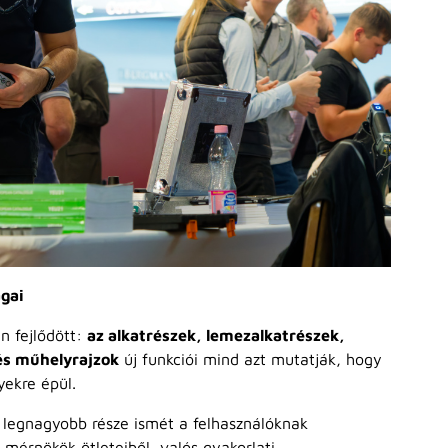
gai
n fejlődött:
az alkatrészek, lemezalkatrészek,
 és műhelyrajzok
új funkciói mind azt mutatják, hogy
yekre épül.
 legnagyobb része ismét a felhasználóknak
mérnökök ötleteiből, valós gyakorlati