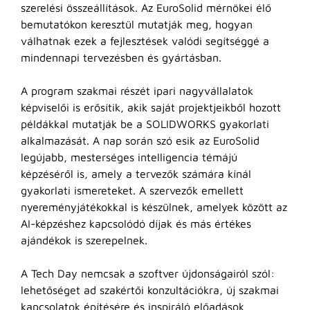
szerelési összeállítások. Az EuroSolid mérnökei élő
bemutatókon keresztül mutatják meg, hogyan
válhatnak ezek a fejlesztések valódi segítséggé a
mindennapi tervezésben és gyártásban.
A program szakmai részét ipari nagyvállalatok
képviselői is erősítik, akik saját projektjeikből hozott
példákkal mutatják be a SOLIDWORKS gyakorlati
alkalmazását. A nap során szó esik az EuroSolid
legújabb, mesterséges intelligencia témájú
képzéséről is, amely a tervezők számára kínál
gyakorlati ismereteket. A szervezők emellett
nyereményjátékokkal is készülnek, amelyek között az
AI-képzéshez kapcsolódó díjak és más értékes
ajándékok is szerepelnek.
A Tech Day nemcsak a szoftver újdonságairól szól:
lehetőséget ad szakértői konzultációkra, új szakmai
kapcsolatok építésére és inspiráló előadások