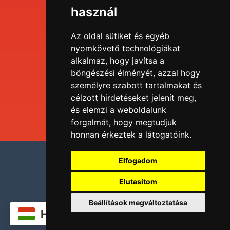
Menü
használ
EDU portál
Az oldal sütiket és egyéb
nyomkövető technológiákat
alkalmaz, hogy javítsa a
Tudástár
böngészési élményét, azzal hogy
személyre szabott tartalmakat és
Blog
célzott hirdetéseket jelenít meg,
és elemzi a weboldalunk
forgalmát, hogy megtudjuk
honnan érkeztek a látogatóink.
Adatvédelmi nyilatkozat
Elfogadom
Impresszum
Elutasítom
Sütik kezelése
Beállítások megváltoztatása
2023 Eurosolid Zrt. Minden jog fenntartva!
HU
L__IW