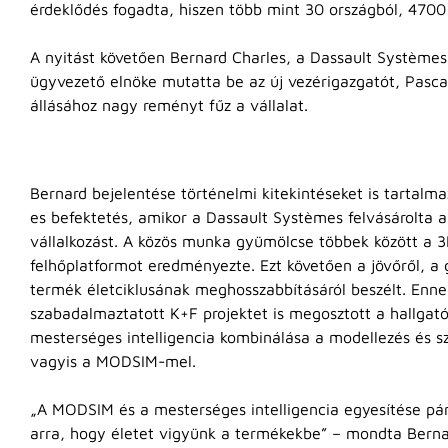
érdeklődés fogadta, hiszen több mint 30 országból, 4700 
A nyitást követően Bernard Charles, a Dassault Système
ügyvezető elnöke mutatta be az új vezérigazgatót, Pascal
állásához nagy reményt fűz a vállalat.
Bernard bejelentése történelmi kitekintéseket is tartalma
es befektetés, amikor a Dassault Systèmes felvásárolta 
vállalkozást. A közös munka gyümölcse többek között a
felhőplatformot eredményezte. Ezt követően a jövőről, a 
termék életciklusának meghosszabbításáról beszélt. Enn
szabadalmaztatott K+F projektet is megosztott a hallgató
mesterséges intelligencia kombinálása a modellezés és s
vagyis a MODSIM-mel.
„A MODSIM és a mesterséges intelligencia egyesítése pár
arra, hogy életet vigyünk a termékekbe” – mondta Berna