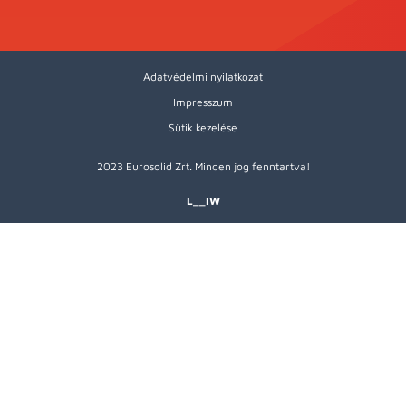
Adatvédelmi nyilatkozat
Impresszum
Sütik kezelése
2023 Eurosolid Zrt. Minden jog fenntartva!
L__IW