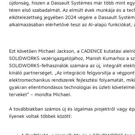
újdonság, hiszen a Dassault Systèmes már több mint egy
téren első szabadalmát. Az elmúlt évek munkája és a tech
elkötelezettség jegyében 2024 végére a Dassault Systèm
alkalmazásában elérhetővé teszi az AI-alapú funkciókat,
Ezt követően Michael Jackson, a CADENCE kutatási alelnö
SOLIDWORKS vezérigazgatójához, Manish Kumarhoz a szí
SOLIDWORKS-felhasználók számára az új, integrált elek
kínáló partnerséget. „Az integráció felgyorsítja a végpont
elektromechanikus rendszerek fejlesztési folyamatát, mik
gyakran ellentmondásos technológiai és üzleti követelmé
terveket” – mondta Michael.
A továbbiakban számos új és izgalmas projektről vagy éppe
Ilyenek voltak többek között: