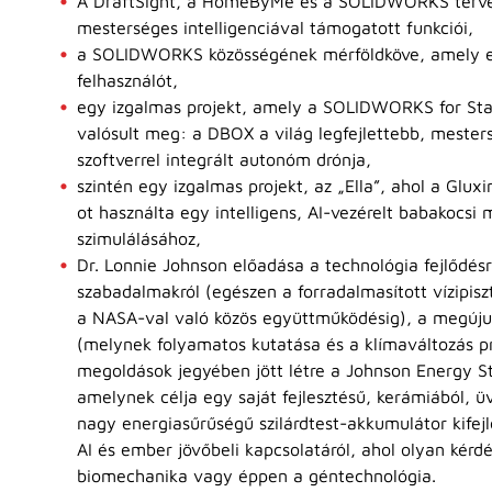
A DraftSight, a HomeByMe és a SOLIDWORKS terve
mesterséges intelligenciával támogatott funkciói,
a SOLIDWORKS közösségének mérföldköve, amely elé
felhasználót,
egy izgalmas projekt, amely a SOLIDWORKS for St
valósult meg: a DBOX a világ legfejlettebb, mesters
szoftverrel integrált autonóm drónja,
szintén egy izgalmas projekt, az „Ella”, ahol a Gl
ot használta egy intelligens, AI-vezérelt babakocsi
szimulálásához,
Dr. Lonnie Johnson előadása a technológia fejlődésrő
szabadalmakról (egészen a forradalmasított vízipisz
a NASA-val való közös együttműködésig), a megújul
(melynek folyamatos kutatása és a klímaváltozás p
megoldások jegyében jött létre a Johnson Energy St
amelynek célja egy saját fejlesztésű, kerámiából, ü
nagy energiasűrűségű szilárdtest-akkumulátor kifejl
AI és ember jövőbeli kapcsolatáról, ahol olyan kérd
biomechanika vagy éppen a géntechnológia.