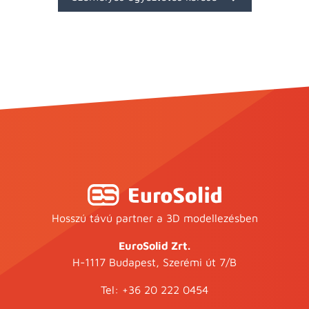
Hosszú távú partner a 3D modellezésben
EuroSolid Zrt.
H-1117 Budapest, Szerémi út 7/B
Tel:
+36 20 222 0454