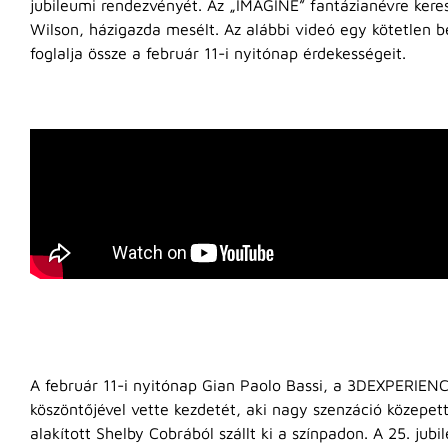
jubileumi rendezvényét. Az „IMAGINE” fantázianévre kere
Wilson, házigazda mesélt. Az alábbi videó egy kötetlen 
foglalja össze a február 11-i nyitónap érdekességeit.
A február 11-i nyitónap Gian Paolo Bassi, a 3DEXPERIEN
köszöntőjével vette kezdetét, aki nagy szenzáció közepe
alakított Shelby Cobrából szállt ki a színpadon. A 25. ju