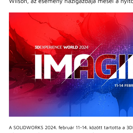
Wilson, az esemény házigazdája mesél a nyitó
A SOLIDWORKS 2024. február 11-14. között tartotta a 3