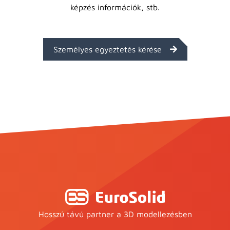
képzés információk, stb.
Személyes egyeztetés kérése
Hosszú távú partner a 3D modellezésben