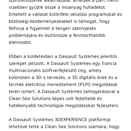
szűrőrendszerek alkalmazása, amelyek a part menti
vizekben gyűjtik össze a műanyag hulladékot.
Emellett a vállalat különféle oktatási programokat és
közösségi kezdeményezéseket is támogat, hogy
felhívja a figyelmet a tengeri szennyezés
problémájára és ösztönözze a fenntarthatóbb
életmódot.
Ebben a küldetésben a Dassault Systèmes jelentős
szerepet játszott. A Dassault Systèmes egy francia
multinacionális szoftverfejlesztő cég, amely
különösen a 3D-s tervezés, a 3D digitális ikrek és a
termék életciklus menedzsment (PLM) megoldások
terén ismert. A Dassault Systèmes támogatásával a
Clean Sea Solutions képes volt fejlettebb és
hatékonyabb technológiai megoldásokat fejleszteni.
A Dassault Systèmes 3DEXPERIENCE platformja
lehetővé tette a Clean Sea Solutions számára, hogy