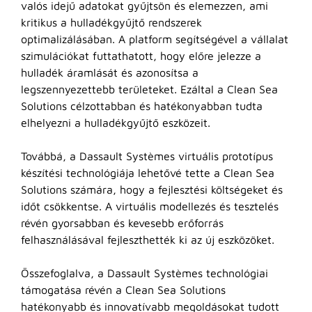
valós idejű adatokat gyűjtsön és elemezzen, ami
kritikus a hulladékgyűjtő rendszerek
optimalizálásában. A platform segítségével a vállalat
szimulációkat futtathatott, hogy előre jelezze a
hulladék áramlását és azonosítsa a
legszennyezettebb területeket. Ezáltal a Clean Sea
Solutions célzottabban és hatékonyabban tudta
elhelyezni a hulladékgyűjtő eszközeit.
Továbbá, a Dassault Systèmes virtuális prototípus
készítési technológiája lehetővé tette a Clean Sea
Solutions számára, hogy a fejlesztési költségeket és
időt csökkentse. A virtuális modellezés és tesztelés
révén gyorsabban és kevesebb erőforrás
felhasználásával fejleszthették ki az új eszközöket.
Összefoglalva, a Dassault Systèmes technológiai
támogatása révén a Clean Sea Solutions
hatékonyabb és innovatívabb megoldásokat tudott